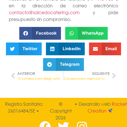
en la dirección de correo electrónico
contacto@salcedocatering.com
y pide
presupuesto sin compromiso.
Facebook
WhatsApp
Twitter
LinkedIn
Email
Telegram
ANTERIOR
SIGUIENTE
10 consejos para elegir catering para tu boda
Consejos para organizar tu cena de empresa de Navidad
Registro Sanitario:
©
• Desarrollo web
Rocket
26016484/SE •
Copyright
Creation
2026