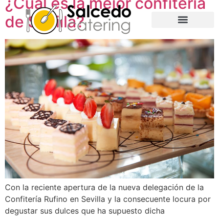
¿Cuál es la mejor confitería
de Sevilla?
Nuestra empresa
Con la reciente apertura de la nueva delegación de la
Confitería Rufino en Sevilla y la consecuente locura por
degustar sus dulces que ha supuesto dicha