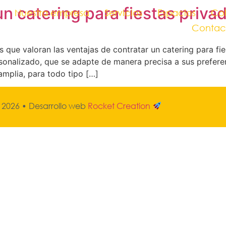
un catering para fiestas priva
Nuestra empresa
Servicios
Espacios
Col
Contac
 que valoran las ventajas de contratar un catering para f
ersonalizado, que se adapte de manera precisa a sus prefe
mplia, para todo tipo […]
 2026
• Desarrollo web
Rocket Creation