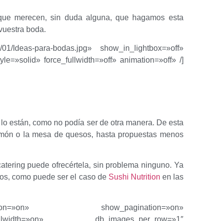
s que merecen, sin duda alguna, que hagamos esta
vuestra boda.
9/01/Ideas-para-bodas.jpg» show_in_lightbox=»off»
=»solid» force_fullwidth=»off» animation=»off» /]
lo están, como no podía ser de otra manera. De esta
jamón o la mesa de quesos, hasta propuestas menos
catering puede ofrecértela, sin problema ninguno. Ya
icos, como puede ser el caso de
Sushi Nutrition
en las
aption=»on» show_pagination=»on»
07″ fullwidth=»on» db_images_per_row=»1″