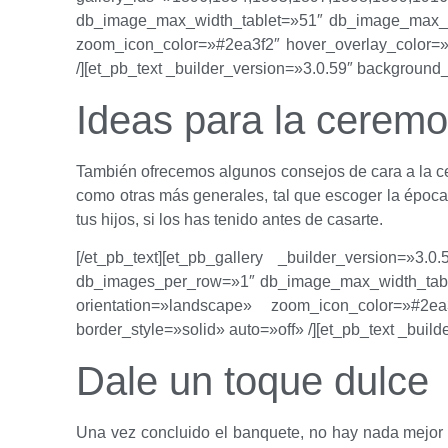
db_image_max_width_tablet=»51″ db_image_max_he
zoom_icon_color=»#2ea3f2″ hover_overlay_color=»r
/][et_pb_text _builder_version=»3.0.59″ background_l
Ideas para la ceremo
También ofrecemos algunos consejos de cara a la ce
como otras más generales, tal que escoger la época
tus hijos, si los has tenido antes de casarte.
[/et_pb_text][et_pb_gallery _builder_version=»3
db_images_per_row=»1″ db_image_max_width_table
orientation=»landscape» zoom_icon_color=»#2ea3
border_style=»solid» auto=»off» /][et_pb_text _buil
Dale un toque dulce
Una vez concluido el banquete, no hay nada mejor q