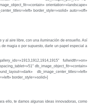
ge_object_fit=»contain» orientation=»landscape»
ter_titles=»left» border_style=»solid» auto=»off»
 al aire libre, con una iluminación de ensueño. Así
 de magia o por supuesto, darle un papel especial a
gallery_ids=»1913,1912,1914,1915″ fullwidth=»on»
acing_tablet=»51″ db_image_object_fit=»contain»
und_layout=»dark» db_image_center_titles=»left»
=»left» border_style=»solid»]
Para ello, te damos algunas ideas innovadoras, como