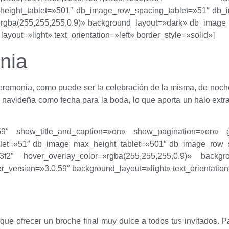
ight_tablet=»501″ db_image_row_spacing_tablet=»51″ db_ima
gba(255,255,255,0.9)» background_layout=»dark» db_image_cen
ayout=»light» text_orientation=»left» border_style=»solid»]
nia
remonia, como puede ser la celebración de la misma, de noche y
 navideña como fecha para la boda, lo que aporta un halo extra
.0.59″ show_title_and_caption=»on» show_pagination=»on» 
t=»51″ db_image_max_height_tablet=»501″ db_image_row_sp
f2″ hover_overlay_color=»rgba(255,255,255,0.9)» backgro
der_version=»3.0.59″ background_layout=»light» text_orientation
ue ofrecer un broche final muy dulce a todos tus invitados. 