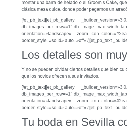
montar una barra de helado o el Groom’s Cake, que n
clásica mesa dulce, donde poder pegarnos un atra
[/et_pb_text][et_pb_gallery _builder_version=
db_images_per_row=»1″ db_image_max_width_table
orientation=»landscape» zoom_icon_color=»#2ea3
border_style=»solid» auto=»off» /][et_pb_text _buil
Los detalles son muy
Y no se pueden olvidar ciertos detalles que bien cu
que los novios ofrecen a sus invitados.
[/et_pb_text][et_pb_gallery _builder_version=
db_images_per_row=»1″ db_image_max_width_table
orientation=»landscape» zoom_icon_color=»#2ea3
border_style=»solid» auto=»off» /][et_pb_text _buil
Tu boda en Sevilla c