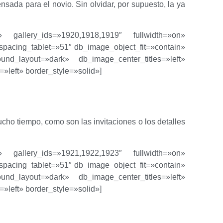
sada para el novio. Sin olvidar, por supuesto, la ya
n» gallery_ids=»1920,1918,1919″ fullwidth=»on»
acing_tablet=»51″ db_image_object_fit=»contain»
und_layout=»dark» db_image_center_titles=»left»
=»left» border_style=»solid»]
cho tiempo, como son las invitaciones o los detalles
n» gallery_ids=»1921,1922,1923″ fullwidth=»on»
acing_tablet=»51″ db_image_object_fit=»contain»
und_layout=»dark» db_image_center_titles=»left»
=»left» border_style=»solid»]