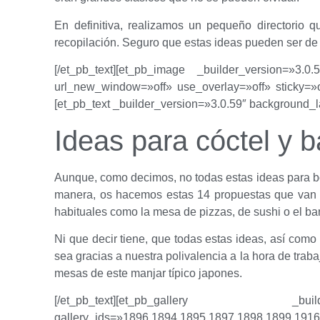
En definitiva, realizamos un pequeño directorio
recopilación. Seguro que estas ideas pueden ser d
[/et_pb_text][et_pb_image _builder_version=»3.0.
url_new_window=»off» use_overlay=»off» sticky=»o
[et_pb_text _builder_version=»3.0.59″ background_la
Ideas para cóctel y 
Aunque, como decimos, no todas estas ideas para bo
manera, os hacemos estas 14 propuestas que van d
habituales como la mesa de pizzas, de sushi o el banq
Ni que decir tiene, que todas estas ideas, así como
sea gracias a nuestra polivalencia a la hora de tra
mesas de este manjar típico japones.
[/et_pb_text][et_pb_gallery _bu
gallery_ids=»1896,1894,1895,1897,1898,1