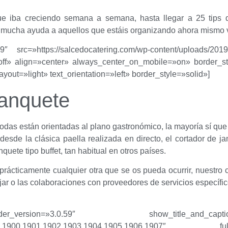
 que iba creciendo semana a semana, hasta llegar a 25 tip
e mucha ayuda a aquellos que estáis organizando ahora mismo 
59″ src=»https://salcedocatering.com/wp-content/uploads/201
ff» align=»center» always_center_on_mobile=»on» border_style
yout=»light» text_orientation=»left» border_style=»solid»]
banquete
das están orientadas al plano gastronómico, la mayoría sí que 
esde la clásica paella realizada en directo, el cortador de 
uete tipo buffet, tan habitual en otros países.
 prácticamente cualquier otra que se os pueda ocurrir, nuestro 
bajar o las colaboraciones con proveedores de servicios específ
ilder_version=»3.0.59″ show_title_and_c
899,1916,1900,1901,1902,1903,1904,1905,1906,19