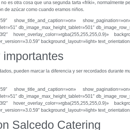
o es otra cosa que una segunda tarta «friki», normalmente pen
cón de azúcar como cuando eramos niños.
»3.0.59″ show_title_and_caption=»on» show_pagination=»o
t=»51″ db_image_max_height_tablet=»501″ db_image_row_sp
f2″ hover_overlay_color=»rgba(255,255,255,0.9)» backgro
der_version=»3.0.59″ background_layout=»light» text_orientation
 importantes
idados, pueden marcar la diferencia y ser recordados durante mu
»3.0.59″ show_title_and_caption=»on» show_pagination=»o
t=»51″ db_image_max_height_tablet=»501″ db_image_row_sp
f2″ hover_overlay_color=»rgba(255,255,255,0.9)» backgro
der_version=»3.0.59″ background_layout=»light» text_orientation
on Salcedo Catering