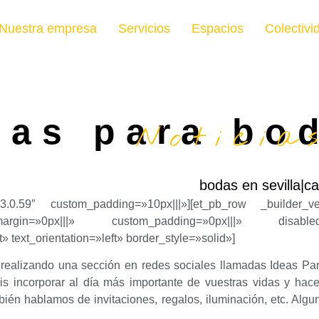
Nuestra empresa
Servicios
Espacios
Colectivi
eas para bo
Noticia
bodas en sevilla|c
3.0.59″ custom_padding=»10px|||»][et_pb_row _builder_ve
argin=»0px|||» custom_padding=»0px|||» disabled=»
 text_orientation=»left» border_style=»solid»]
 realizando una sección en redes sociales llamadas Ideas P
is incorporar al día más importante de vuestras vidas y hace
bién hablamos de invitaciones, regalos, iluminación, etc. Alg