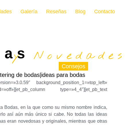
dades
Galería
Reseñas
Blog
Contacto
das
s y Novedades
Consejos
atering de bodas|ideas para bodas
rsion=»3.0.59″ background_position_1=»top_left»
off»][et_pb_column type=»4_4″][et_pb_text
ara Bodas, en la que como su mismo nombre indica,
rlo así aún más único si cabe. No todas las ideas
unas eran novedosas y originales, mientras que otras